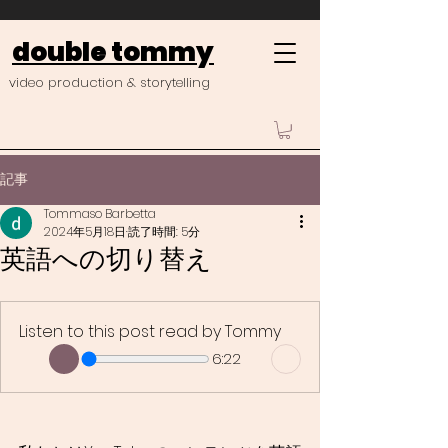
double tommy
video production & storytelling
記事
Tommaso Barbetta
2024年5月18日
読了時間: 5分
英語への切り替え
Listen to this post read by Tommy
6:22